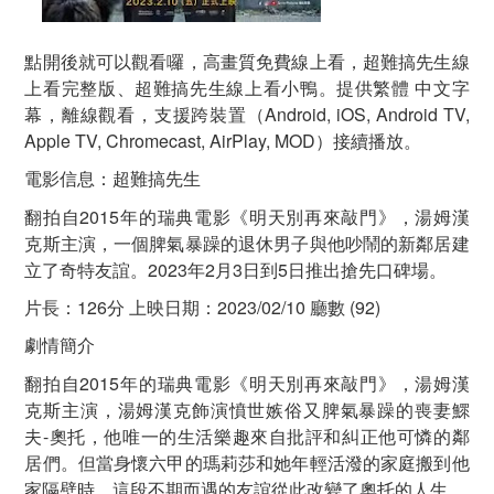
點開後就可以觀看囉，高畫質免費線上看，超難搞先生線
上看完整版、超難搞先生線上看小鴨。提供繁體 中文字
幕，離線觀看，支援跨裝置（Android, iOS, Android TV,
Apple TV, Chromecast, AirPlay, MOD）接續播放。
電影信息：超難搞先生
翻拍自2015年的瑞典電影《明天別再來敲門》，湯姆漢
克斯主演，一個脾氣暴躁的退休男子與他吵鬧的新鄰居建
立了奇特友誼。2023年2月3日到5日推出搶先口碑場。
片長：126分 上映日期：2023/02/10 廳數 (92)
劇情簡介
翻拍自2015年的瑞典電影《明天別再來敲門》，湯姆漢
克斯主演，湯姆漢克飾演憤世嫉俗又脾氣暴躁的喪妻鰥
夫-奧托，他唯一的生活樂趣來自批評和糾正他可憐的鄰
居們。但當身懷六甲的瑪莉莎和她年輕活潑的家庭搬到他
家隔壁時，這段不期而遇的友誼從此改變了奧托的人生。