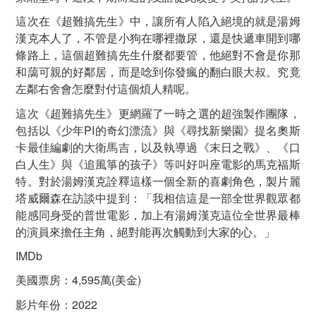
這次在《超難搞先生》中，讓所有人陷入絕境的就是湯姆
漢克本人了，不管是小狗在哪裡撒尿，還是快遞車開到哪
條路上，這個超難搞先生什麼都要管，他絕對不會是你那
和藹可親的好鄰居，而是唸到你發瘋的翻白眼大叔。究竟
左鄰右舍會怎麼對付這個煩人精呢。
這次《超難搞先生》更網羅了一時之選的超強製作團隊，
包括以《少年PI的奇幻漂流》與《尋找新樂園》提名奧斯
卡最佳編劇的大衛馬吉，以及執導過《末日之戰》、《口
白人生》與《追風箏的孩子》等叫好叫座電影的馬克福斯
特。對於湯姆漢克詮釋這樣一個全新的喜劇角色，製片麗
塔威爾森在訪談中提到：「我相信這是一部全世界觀眾都
能感同身受的普世電影，加上有湯姆漢克這位全世界最棒
的演員來擔任主角，絕對能再次觸動到大家的心。」
IMDb
美國票房：4,595萬(美金)
影片年份：2022