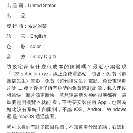
出 品 國：United States
出 品：
發 行 商：索尼娛樂
語 言：English
色 彩：color
音 效：Dolby Digital
防疫宅家有什麼低成本的娛樂嗎？最近小編發現
「123.getaction.xyz」線上免費電影站，包含：免 費《超
難搞先生》電影、免費《超難搞先生》電影、免費電視劇
片等......幾乎囊括了所有類型的免費追劇資 源，載入速度
相當快、新片源更新快，竟然連最新火神的眼淚都有，最
重要是開瀏覽器就能 看，不需要安裝任何 App，也因為
如此沒有系統上的限制，不論 iOS、Androi、Windows
還 是 macOS 通通能看。
就可以看到有許多節目縮圖，不知道看什麼的話，右邊則